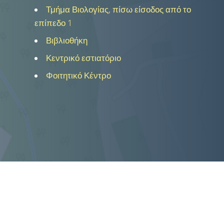
Τμήμα Βιολογίας, πίσω είσοδος από το
επίπεδο 1
Βιβλιοθήκη
Κεντρικό εστιατόριο
Φοιτητικό Κέντρο